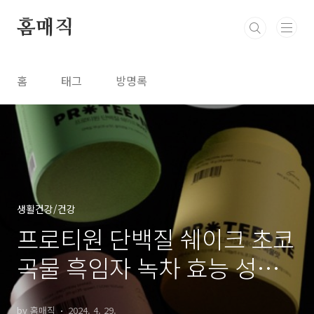
본문 바로가기
홈매직
홈
태그
방명록
생활건강/건강
프로티원 단백질 쉐이크 초코
곡물 흑임자 녹차 효능 성분
부작용 복용법
by 홈매직
2024. 4. 29.