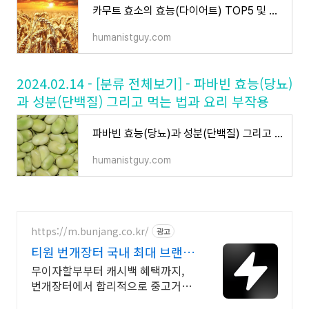
카무트 효소의 효능(다이어트) TOP5 및 부작용 그리고 고르는 방법
humanistguy.com
2024.02.14 - [분류 전체보기] - 파바빈 효능(당뇨)
과 성분(단백질) 그리고 먹는 법과 요리 부작용
파바빈 효능(당뇨)과 성분(단백질) 그리고 먹는 법과 요리 부작용
humanistguy.com
https://m.bunjang.co.kr/
광고
티원 번개장터 국내 최대 브랜드
중고거래
무이자할부부터 캐시백 혜택까지,
번개장터에서 합리적으로 중고거래
하세요 전국 각지에서 올라오는 전