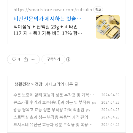
국구 최다 상품 매일 10만 개 이상의
신규 상품 업로드
https://smartstore.naver.com/cutsulin
광고
비만전문의가 제시하는 컷슬린
신상 1+1 특가
식이섬유 + 단백질 23g + 비타민
11가지 + 풍미가득 버터 17% 함유!
전국 40개 이상 전문기관 입점! 비만
전문의가 설계한 체중조절용 단백질
쉐이크
4
구독하기
'
생활건강
>
건강
' 카테고리의 다른 글
수분 보충제 얌티 효능과 성분 부작용 및 가격 후
2024.04.30
기
큐스카겔 후기와 효능(흉터)과 성분 및 부작용
2024.04.29
(0)
(0)
광동 경옥고 효능 성분 부작용 가격 백종원
2024.04.28
(2)
스트렙실 효과 성분 부작용 복용법 가격 편의점
2024.04.28
드시모네 유산균 효능과 성분 부작용 및 복용법
2024.04.25
(2)
(2)