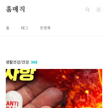
본문 바로가기
홈매직
홈
태그
방명록
생활건강/건강
368