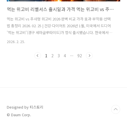
먹는 위고비 리벨서스 출시일과 가격 먹는 위고비 vs 주사형 위고비 효과 비교: 어떤 게 더 빠를까?
먹는 위고비 vs 주사형 위고비 2026 완벽 비교 가격·효과·부작용·선택
법 총정리 2026. 02. 25 | 건강·다이어트 2026년 1월, 미국에서 드디어
'먹는 위고비'(경구 세마글루타이드)가 정식 출시됐습니다. 한국에서는
같은 성분의 리벨서스가 이미 먹는 위고비 역할을 하고 있는데요. 오늘은
2026. 2. 25.
세 가지 유형의 가격·효과·부작용을 전문가 시각으로 낱낱이 비교해드
립니다. 1. 먹는 위고비란? 출시 배경과 기본 정보 위고비(Wegovy)는 노
1
2
3
4
···
92
보 노디스크가 개발한 세마글루타이드(Semaglutide) 성분의 비만 치료
제입니다. 기존에는 '주 1회 피하주사' 형태였지만, 2026년 1월 미국
FDA 승인 이후 드디어 '..
Designed by 티스토리
© Daum Corp.