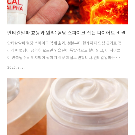
안티칼알파 효능과 원리: 혈당 스파이크 잡는 다이어트 비결
안티칼알파 혈당 스파이크 억제 효과, 성분부터 한계까지 임상 근거로 정
리식후 혈당이 급격히 오르면 인슐린이 폭발적으로 분비되고, 이 사이클
이 반복될수록 체지방이 쌓이기 쉬운 체질로 변합니다.안티칼알파는 알
파-사이클로덱스트린(α-CD)이라는 특수 식이섬유를 이용해 이 흡수 속
2026. 3. 5.
도 자체를 늦추는 방식으로 작동합니다.오늘은 성분 원리부터 실제 임상
근거, 섭취 시 주의사항까지 광고 없이 팩트만 정리합니다.1. 안티칼알파
란 무엇인가안티칼알파는 알파-사이클로덱스트린(α-cyclodextrin, α-
CD)을 핵심 성분으로 하는 혈당·체중 관리 보조제입니다. 식후 혈당 급
상승과 인슐린 과분비를 줄이는 것을 목적으로 설계되었으며, 지방을 직
접 분해하거나 연소시키는 제품이 아닙니다.01주성분: 알파-사이클로덱
스트린(α-C..