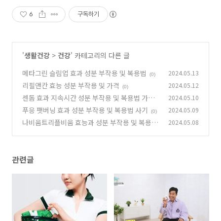
6
구독하기
'
생활건강
>
건강
' 카테고리의 다른 글
메타그린 슬림업 효과 성분 부작용 및 복용법
2024.05.13
(0)
리필앤칸 효능 성분 부작용 및 가격
2024.05.12
(0)
센돔 효과 지속시간 성분 부작용 및 복용법 가격
2024.05.10
푸응 팻버닝 효과 성분 부작용 및 복용법 사기
2024.05.09
(0)
(0)
나비움트리플비움 효능과 성분 부작용 및 복용법
2024.05.08
및 내돈내산 후기
(1)
관련글