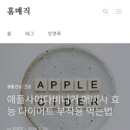
본문 바로가기
홈매직
홈
태그
방명록
생활건강/건강
애플사이다비니거 애비사 효
능 다이어트 부작용 먹는법
by 홈매직
2024. 5. 10.