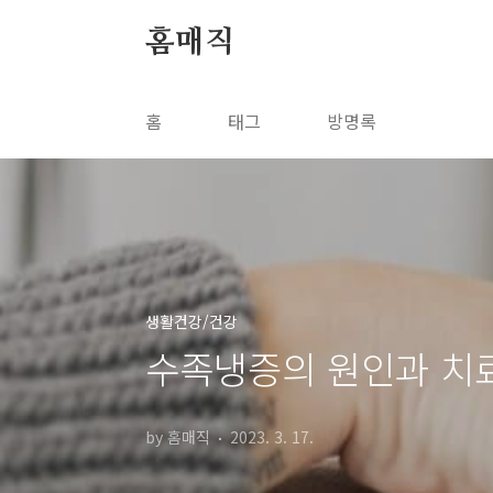
본문 바로가기
홈매직
홈
태그
방명록
생활건강/건강
수족냉증의 원인과 치
by 홈매직
2023. 3. 17.