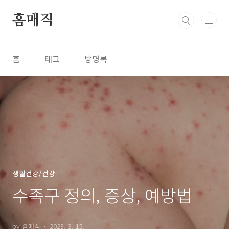
본문 바로가기
홈매직
홈
태그
방명록
생활건강/건강
수족구 정의, 증상, 예방법
by 홈매직
2023. 3. 15.