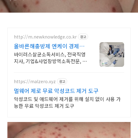
http://m.newknowledge.co.kr
광고
올바른해충방제 엔케이 경제적
인 살균소독
바이러스살균소독서비스, 전국직영
지사, 기업&사업장방역소독전문, 방
역소독장비제조
https://malzero.xyz
광고
멀웨어 제로 무료 악성코드 제거 도구
악성코드 및 애드웨어 제거를 위해 설치 없이 사용 가
능한 무료 악성코드 제거 도구