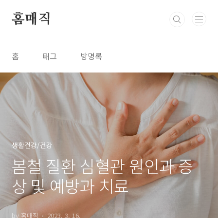
본문 바로가기
홈매직
홈
태그
방명록
생활건강/건강
봄철 질환 심혈관 원인과 증
상 및 예방과 치료
by 홈매직
2023. 3. 16.