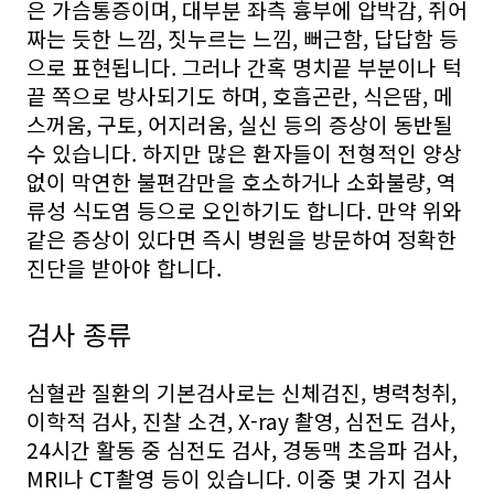
은 가슴통증이며, 대부분 좌측 흉부에 압박감, 쥐어
짜는 듯한 느낌, 짓누르는 느낌, 뻐근함, 답답함 등
으로 표현됩니다. 그러나 간혹 명치끝 부분이나 턱
끝 쪽으로 방사되기도 하며, 호흡곤란, 식은땀, 메
스꺼움, 구토, 어지러움, 실신 등의 증상이 동반될
수 있습니다. 하지만 많은 환자들이 전형적인 양상
없이 막연한 불편감만을 호소하거나 소화불량, 역
류성 식도염 등으로 오인하기도 합니다. 만약 위와
같은 증상이 있다면 즉시 병원을 방문하여 정확한
진단을 받아야 합니다.
검사 종류
심혈관 질환의 기본검사로는 신체검진, 병력청취,
이학적 검사, 진찰 소견, X-ray 촬영, 심전도 검사,
24시간 활동 중 심전도 검사, 경동맥 초음파 검사,
MRI나 CT촬영 등이 있습니다. 이중 몇 가지 검사