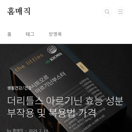
본문 바로가기
홈매직
홈
태그
방명록
생활건강/건강
더리틀스 아르기닌 효능 성분
부작용 및 복용법 가격
by 홈매직
2024. 7. 14.