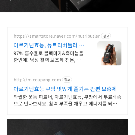
https://smartstore.naver.com/nutributler
광고
아르기닌효능, 뉴트리버틀러 알
림받기 동의시 천원 쿠폰!
97% 흡수율로 블랙마카&흑마늘을
한번에! 남성 활력 보조제 전문, 비
어맨 블랙마카와 침향을 하루 2알
올스톱 케어, 약사 연구개발로 체내
흡수율 97%
http://m.coupang.com
광고
아르기닌효능 쿠팡 맛있게 즐기는 간편 보충제
탁월한 운동 파트너, 아르기닌효능, 쿠팡에서 무료배송
으로 만나보세요. 활력 부족을 채우고 에너지를 되찾아
줄 헬스보충제 쿠팡에서 확인하세요.