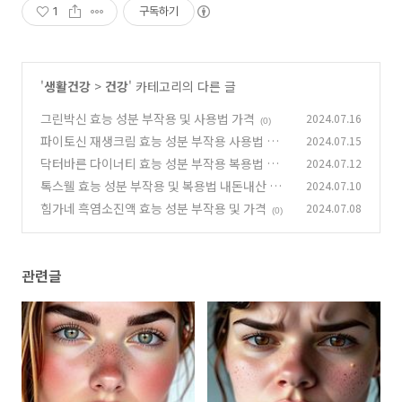
1
구독하기
'
생활건강
>
건강
' 카테고리의 다른 글
그린박신 효능 성분 부작용 및 사용법 가격
2024.07.16
(0)
파이토신 재생크림 효능 성분 부작용 사용법 가격
2024.07.15
닥터바른 다이너티 효능 성분 부작용 복용법 및
2024.07.12
(5)
가격
톡스웰 효능 성분 부작용 및 복용법 내돈내산 후
2024.07.10
(0)
기
힘가네 흑염소진액 효능 성분 부작용 및 가격
2024.07.08
(0)
(0)
관련글