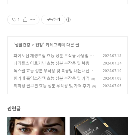
1
구독하기
'
생활건강
>
건강
' 카테고리의 다른 글
파이토신 재생크림 효능 성분 부작용 사용법 가격
2024.07.15
더리틀스 아르기닌 효능 성분 부작용 및 복용법
2024.07.14
(5)
가격
톡스웰 효능 성분 부작용 및 복용법 내돈내산 후
2024.07.10
(0)
기
힘가네 흑염소진액 효능 성분 부작용 및 가격
2024.07.08
(0)
(0)
최화정 썬쿠션 효능 성분 부작용 및 가격 후기
2024.07.06
(0)
관련글