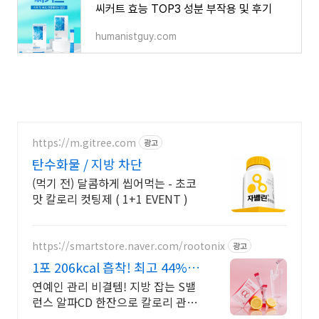
씨커트 효능 TOP3 성분 부작용 및 후기
humanistguy.com
https://m.gitree.com
광고
탄수화물 / 지방 차단
(먹기 전) 달콤하게 씹어먹는 - 초코
맛 칼로리 컷팅제 ( 1+1 EVENT )
https://smartstore.naver.com/rootonix
광고
1포 206kcal 흡착! 최고 44%
할인!
연예인 관리 비결템! 지방 잡는 S밸
런스 알파CD 한잔으로 칼로리 관리
하세요!