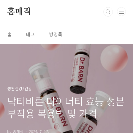
본문 바로가기
홈매직
홈
태그
방명록
생활건강/건강
닥터바른 다이너티 효능 성분
부작용 복용법 및 가격
by 홈매직
2024. 7. 12.