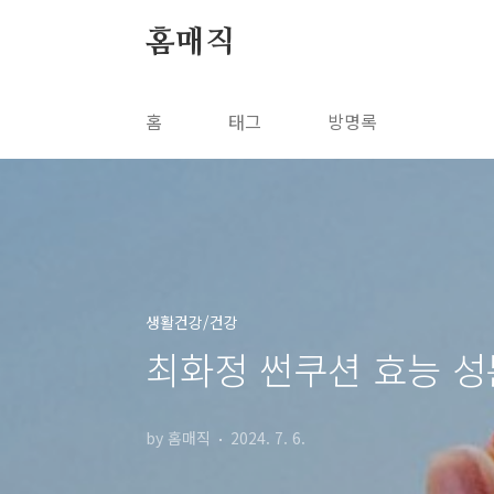
본문 바로가기
홈매직
홈
태그
방명록
생활건강/건강
최화정 썬쿠션 효능 성
by 홈매직
2024. 7. 6.