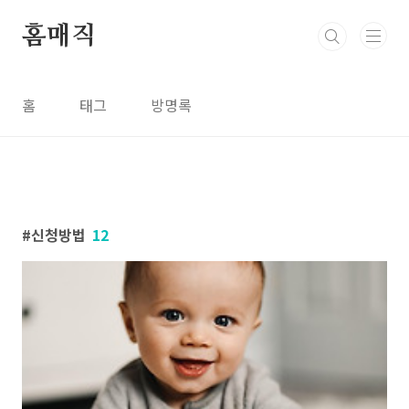
본문 바로가기
홈매직
홈
태그
방명록
신청방법
12