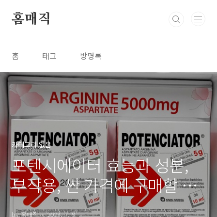
본문 바로가기
홈매직
홈
태그
방명록
카테고리 없음
포텐시에이터 효능과 성분,
부작용, 싼 가격에 구매할 수
있는 곳, 공항, 약국, 공구 비
by 홈매직
2023. 7. 9.