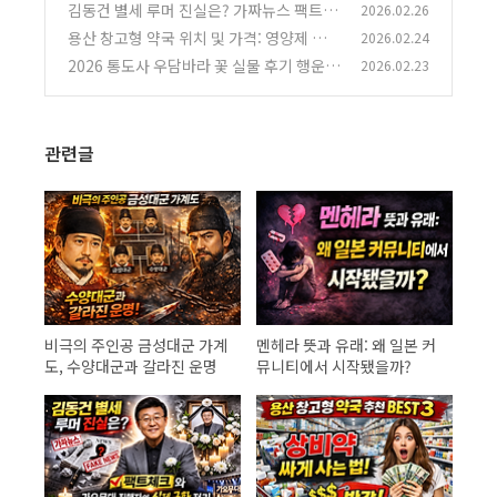
작됐을까?
김동건 별세 루머 진실은? 가짜뉴스 팩트체
2026.02.26
(0)
크와 가요무대 진행자의 실제 근황 정리
용산 창고형 약국 위치 및 가격: 영양제 성지
2026.02.24
(0)
탐방기
2026 통도사 우담바라 꽃 실물 후기 행운을
2026.02.23
(0)
부르는 징조
(0)
관련글
비극의 주인공 금성대군 가계
멘헤라 뜻과 유래: 왜 일본 커
도, 수양대군과 갈라진 운명
뮤니티에서 시작됐을까?