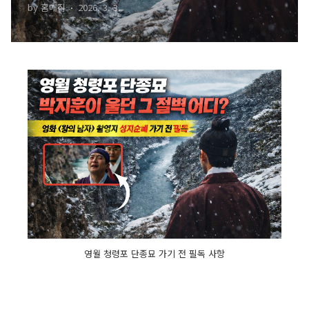
by 홈매직
2026. 3. 3.
지 성지순례 가기 전 필독
영월 청령포 단종묘 가기 전 필독 사항