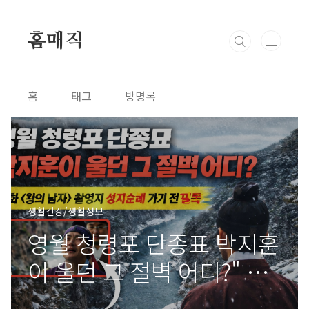
본문 바로가기
홈매직
홈
태그
방명록
생활건강/생활정보
영월 청령포 단종표 박지훈
이 울던 그 절벽 어디?" 영
화 <왕과 사는 남자> 촬영