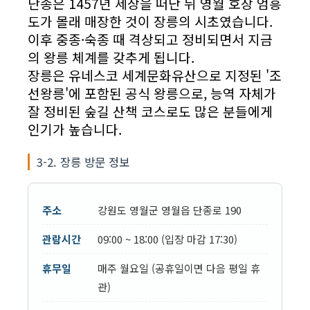
단종은 1457년 세상을 떠난 뒤 영월 호장 엄흥
도가 몰래 매장한 것이 장릉의 시초였습니다.
이후 중종·숙종 때 격상되고 정비되면서 지금
의 왕릉 체계를 갖추게 됩니다.
장릉은 유네스코 세계문화유산으로 지정된 '조
선왕릉'에 포함된 공식 왕릉으로, 능역 자체가
잘 정비된 숲길 산책 코스로도 많은 분들에게
인기가 높습니다.
3-2. 장릉 방문 정보
주소
강원도 영월군 영월읍 단종로 190
관람시간
09:00 ~ 18:00 (입장 마감 17:30)
휴무일
매주 월요일 (공휴일이면 다음 평일 휴
관)