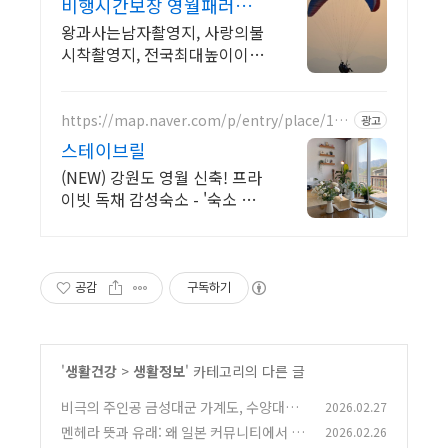
비행시간보장 영월패러글
라이딩
왕과사는남자촬영지, 사랑의불
시착촬영지, 전국최대높이이륙
장, 넓은 전용활공장사용,
https://map.naver.com/p/entry/place/105
광고
5234152
스테이브릴
(NEW) 강원도 영월 신축! 프라
이빗 독채 감성숙소 - '숙소 바
로 앞' 계곡
공감
구독하기
'
생활건강
>
생활정보
' 카테고리의 다른 글
비극의 주인공 금성대군 가계도, 수양대군
2026.02.27
과 갈라진 운명
멘헤라 뜻과 유래: 왜 일본 커뮤니티에서 시
2026.02.26
(0)