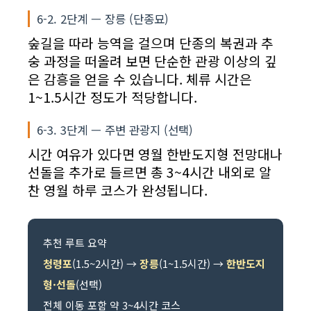
6-2. 2단계 — 장릉 (단종묘)
숲길을 따라 능역을 걸으며 단종의 복권과 추
숭 과정을 떠올려 보면 단순한 관광 이상의 깊
은 감흥을 얻을 수 있습니다. 체류 시간은
1~1.5시간 정도가 적당합니다.
6-3. 3단계 — 주변 관광지 (선택)
시간 여유가 있다면 영월 한반도지형 전망대나
선돌을 추가로 들르면 총 3~4시간 내외로 알
찬 영월 하루 코스가 완성됩니다.
추천 루트 요약
청령포
(1.5~2시간) →
장릉
(1~1.5시간) →
한반도지
형·선돌
(선택)
전체 이동 포함 약 3~4시간 코스