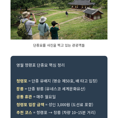
단종묘를 사진을 찍고 있는 관광객들
영월 청령포 단종묘 핵심 정리
청령포
= 단종 유배지 (명승 제50호, 배 타고 입장)
장릉
= 단종 왕릉 (유네스코 세계문화유산)
공통 휴관
= 매주 월요일
청령포 입장 금액
= 성인 3,000원 (도선료 포함)
추천 코스
= 청령포 → 장릉 (차량 10~15분 거리)