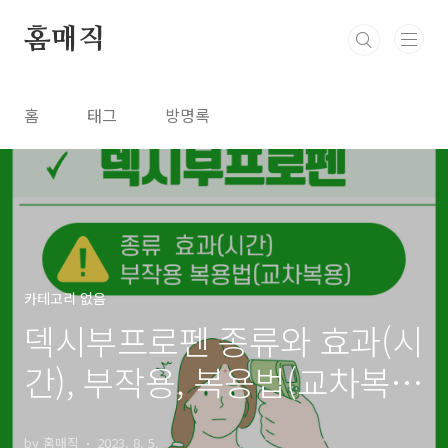
본문 바로가기
홈매직
홈
태그
방명록
카테고리 없음
덱시부프로펜 종류와 효과(시
간), 부작용, 복용법(교차복
용), 이부프로펜 차이
by 홈매직
2023. 8. 5.