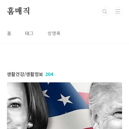
본문 바로가기
홈매직
홈
태그
방명록
생활건강/생활정보
204