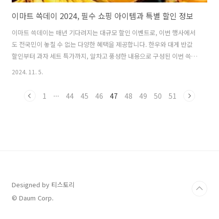
이마트 쓱데이 2024, 필수 쇼핑 아이템과 특별 할인 정보
이마트 쓱데이는 매년 기다려지는 대규모 할인 이벤트로, 이번 행사에서
도 전국민이 놓칠 수 없는 다양한 혜택을 제공합니다. 한우와 대게 반값
할인부터 과자 세트 특가까지, 알차고 풍성한 내용으로 구성된 이번 쓱데
이의 주요 정보와 쇼핑 꿀팁을 소개합니다.목차이마트 쓱데이 개요주요
2024. 11. 5.
할인 품목과 혜택쓱데이 쇼핑 꿀팁온·오프라인 이벤트추가 정보 및 고객
유의사항 이마트 쓱데이 개요 이마트의 '쓱데이'는 매년 진행되는 대한
1
···
44
45
46
47
48
49
50
51
민국 최대의 쇼핑 행사 중 하나로, 각종 인기 상품들을 대폭 할인된 가격
에 구매할 수 있는 절호의 기회를 제공합니다. 이번 쓱데이는 온·오프라
인을 통해 더욱 다양한 제품을 합리적인 가격으로 만날 수 있으며, 한우
와 대게를 포함한 인기 식품부터 생활 용품, 전자기기까지 풍성한 할인
품목이 준비되어 ..
Designed by 티스토리
© Daum Corp.