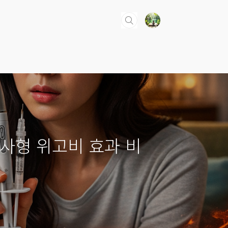
티스토리툴바
주사형 위고비 효과 비