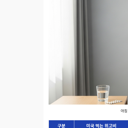
아침
구분
미국 먹는 위고비