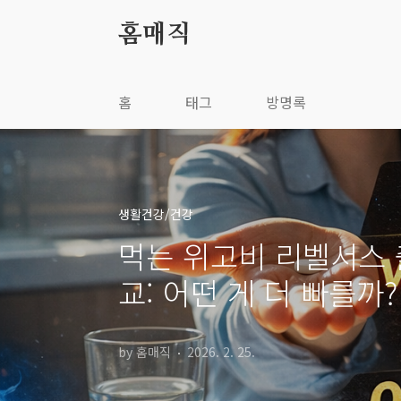
본문 바로가기
홈매직
홈
태그
방명록
생활건강/건강
먹는 위고비 리벨서스 
교: 어떤 게 더 빠를까?
by 홈매직
2026. 2. 25.