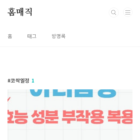
본문 바로가기
홈매직
홈
태그
방명록
코싹엘정
1