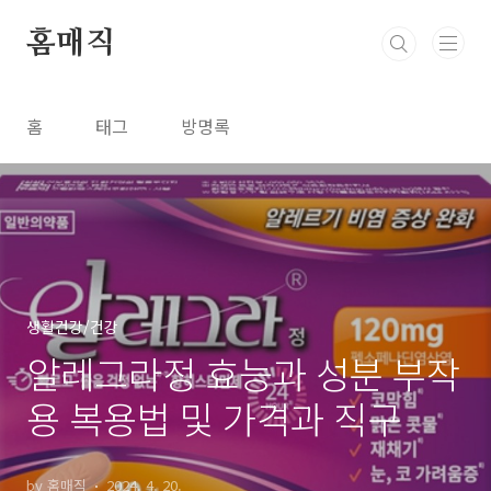
본문 바로가기
홈매직
홈
태그
방명록
생활건강/건강
알레그라정 효능과 성분 부작
용 복용법 및 가격과 직구
by 홈매직
2024. 4. 20.