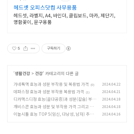
헤드셋 오피스닷컴 사무용품
헤드셋, 라벨지, A4, 바인더, 클립보드, 마카, 제단기,
명함꽂이, 문구용품
5
구독하기
'
생활건강
>
건강
' 카테고리의 다른 글
가네톡액 효능과 성분 부작용 및 복용법 가격
2024.04.22
(0)
데파스정 효능과 성분 부작용 복용법 가격
2024.04.21
(1)
디카맥스디정 효능(골다공증)과 성분(칼슘) 부작
2024.04.18
용 및 복용법 그리고 가격
개비스콘 효능과 성분 및 부작용 가격 그리고 아
2024.04.18
(0)
저씨 짤
이놀시톨 효능 TOP 5(임신, 다낭성, 남자) 추천
2024.04.16
(0)
부작용(여드름) 및 복용량
(0)