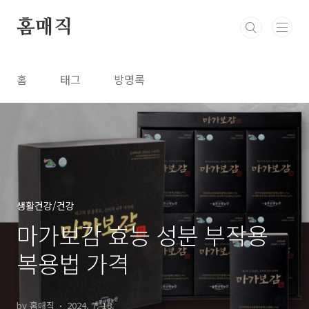
본문 바로가기
홈매직
홈
태그
방명록
생활건강/건강
마가보감 효능 성분 부작용
복용법 가격
by 홈매직
2024. 7. 18.